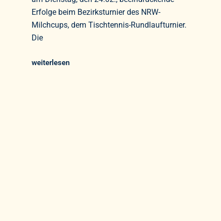
Erfolge beim Bezirksturnier des NRW-
Milchcups, dem Tischtennis-Rundlaufturnier.
Die
weiterlesen
1
2
3
4
5
k Links
Kontakt
dung Ihres Kindes
Städtisches G