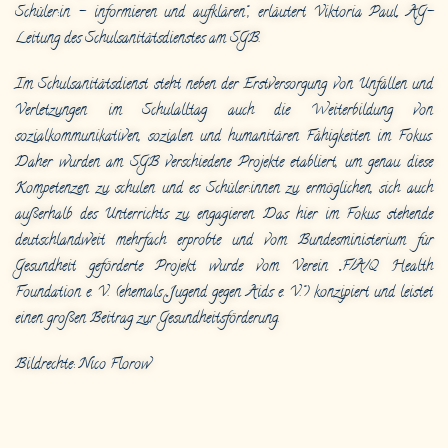
Schüler:in – informieren und aufklären“, erläutert Viktoria Paul, AG-
Leitung des Schulsanitätsdienstes am SGB.
Im Schulsanitätsdienst steht neben der Erstversorgung von Unfällen und
Verletzungen im Schulalltag auch die Weiterbildung von
sozialkommunikativen, sozialen und humanitären Fähigkeiten im Fokus.
Daher wurden am SGB verschiedene Projekte etabliert, um genau diese
Kompetenzen zu schulen und es Schüler:innen zu ermöglichen, sich auch
außerhalb des Unterrichts zu engagieren. Das hier im Fokus stehende
deutschlandweit mehrfach erprobte und vom Bundesministerium für
Gesundheit geförderte Projekt wurde vom Verein „F/A/Q Health
Foundation e. V. (ehemals „Jugend gegen Aids e. V.“) konzipiert und leistet
einen großen Beitrag zur Gesundheitsförderung.
Bildrechte: Nico Florow