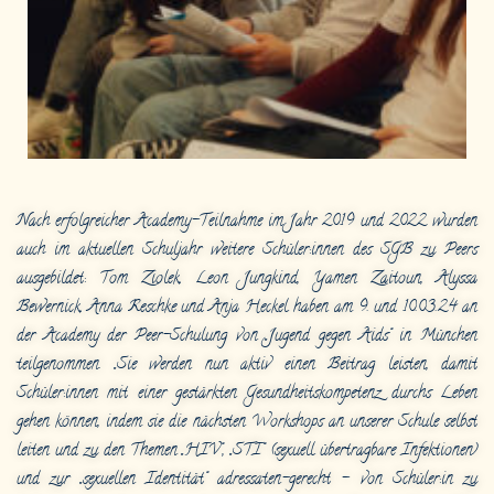
Nach erfolgreicher Academy-Teilnahme im Jahr 2019 und 2022 wurden
auch im aktuellen Schuljahr weitere Schüler:innen des SGB zu Peers
ausgebildet: Tom Ziolek, Leon Jungkind, Yamen Zaitoun, Alyssa
Bewernick, Anna Reschke und Anja Heckel haben am 9. und 10.03.24 an
der Academy der Peer-Schulung von „Jugend gegen Aids“ in München
teilgenommen. „Sie werden nun aktiv einen Beitrag leisten, damit
Schüler:innen mit einer gestärkten Gesundheitskompetenz durchs Leben
gehen können, indem sie die nächsten Workshops an unserer Schule selbst
leiten und zu den Themen „HIV“, „STI“ (sexuell übertragbare Infektionen)
und zur „sexuellen Identität“ adressaten-gerecht – von Schüler:in zu