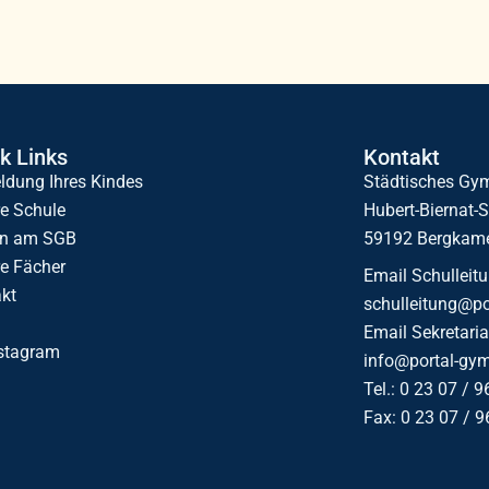
k Links
Kontakt
dung Ihres Kindes
Städtisches G
e Schule
Hubert-Biernat-S
en am SGB
59192 Bergkam
e Fächer
Email Schulleitu
kt
schulleitung@p
Email Sekretaria
stagram
info@portal-gy
Tel.: 0 23 07 / 9
Fax: 0 23 07 / 9