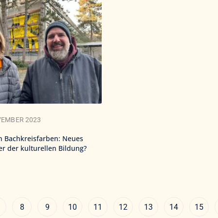
VEMBER 2023
n Bachkreisfarben: Neues
r der kulturellen Bildung?
8
9
10
11
12
13
14
15