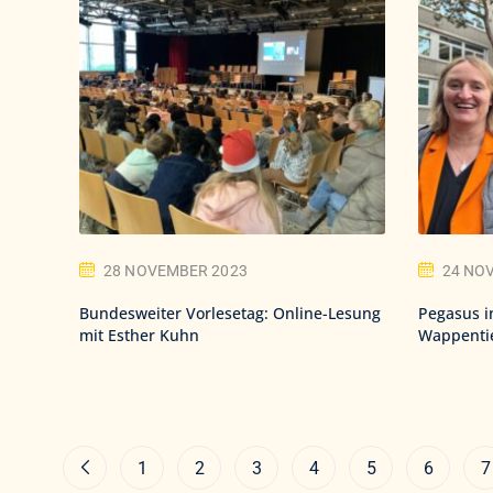
28 NOVEMBER 2023
24 NO
Bundesweiter Vorlesetag: Online-Lesung
Pegasus i
mit Esther Kuhn
Wappentie
1
2
3
4
5
6
7