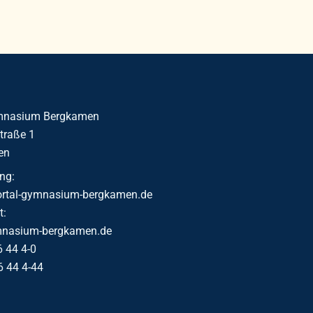
ymnasium Bergkamen
traße 1
en
ng:
ortal-gymnasium-bergkamen.de
t:
mnasium-bergkamen.de
6 44 4-0
6 44 4-44